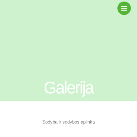
Pereiti
prie
turinio
Galerija
Sodyba ir sodybos aplinka